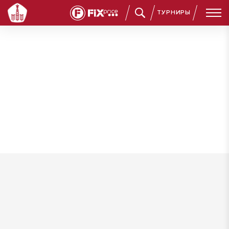
ТУРНИРЫ
Бекбаев Тимурлан Аскерович