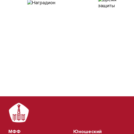
МФФ
Юношеский