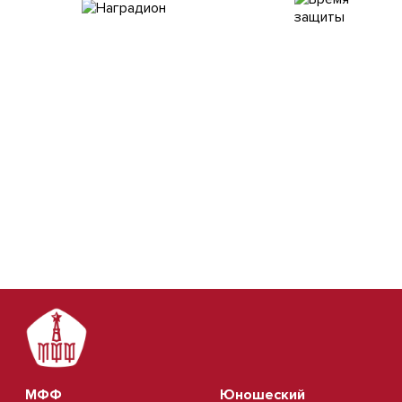
МФФ
Юношеский