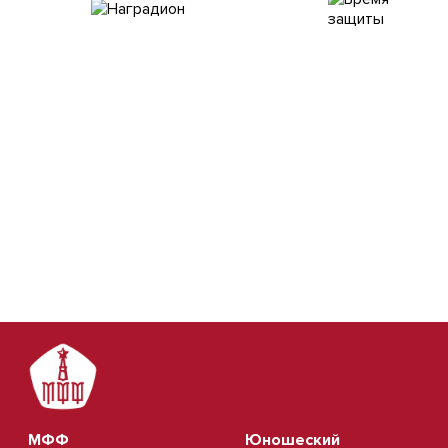
МФФ
Юношеский