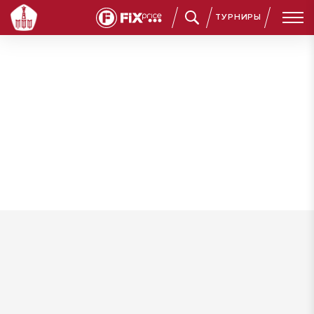
ТУРНИРЫ
Абдулкафаров Магомедазиз Ренатович