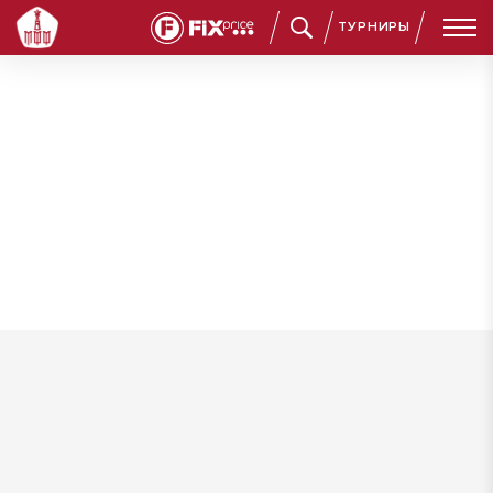
ТУРНИРЫ
Эмирсалиев Тимур Эльдарович