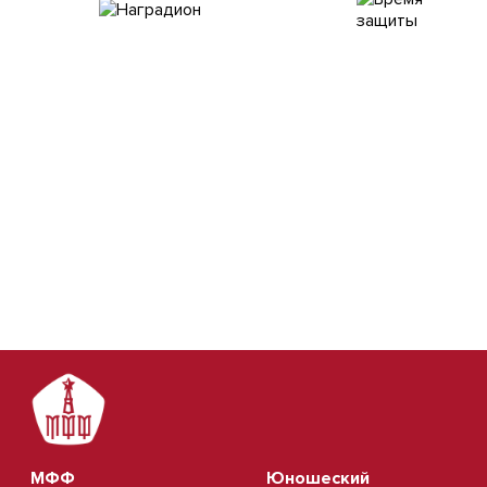
МФФ
Юношеский