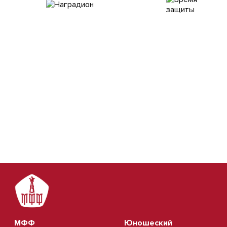
МФФ
Юношеский