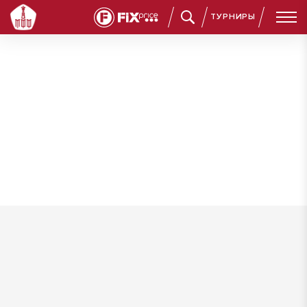
ТУРНИРЫ
Нурманбетов Хантенир Кубанычбекович