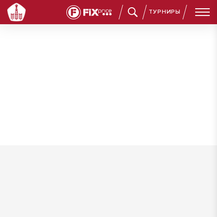
ТУРНИРЫ
Ахметзянов Инель Айдарович