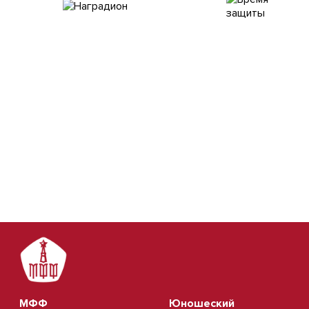
МФФ
Юношеский