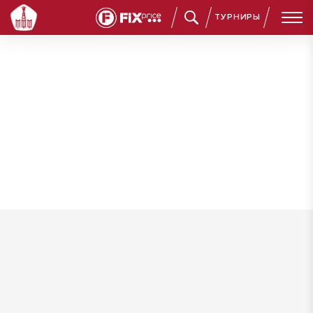
ТУРНИРЫ
Муносибов Руслан Шоназарович