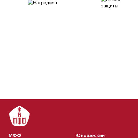
МФФ
Юношеский