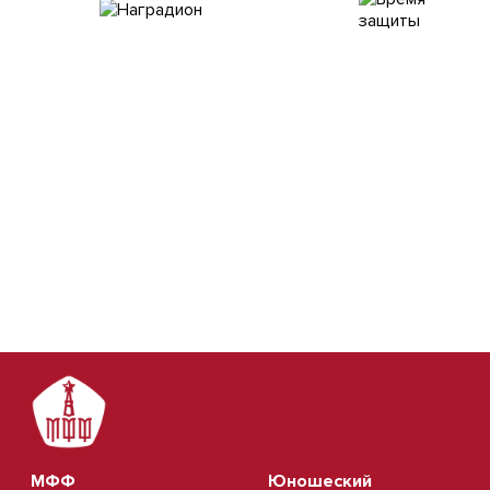
МФФ
Юношеский