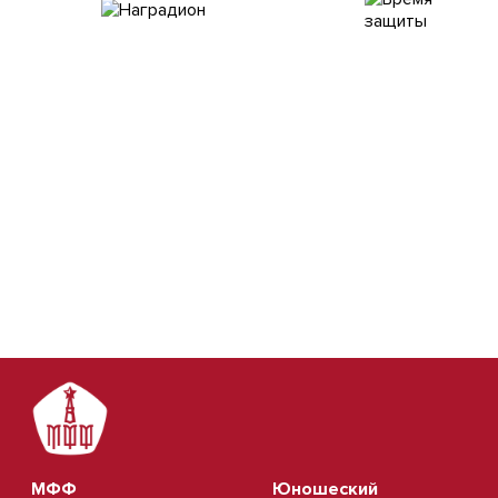
МФФ
Юношеский