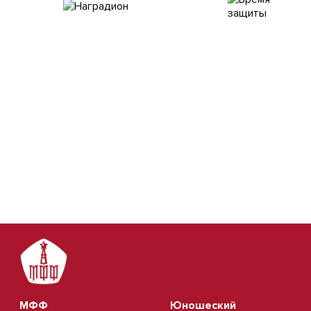
МФФ
Юношеский