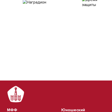
МФФ
Юношеский