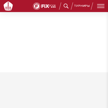
ТУРНИРЫ
Барякин Фёдор Максимович