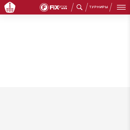
ТУРНИРЫ
Румянцев Артур Леваниевич