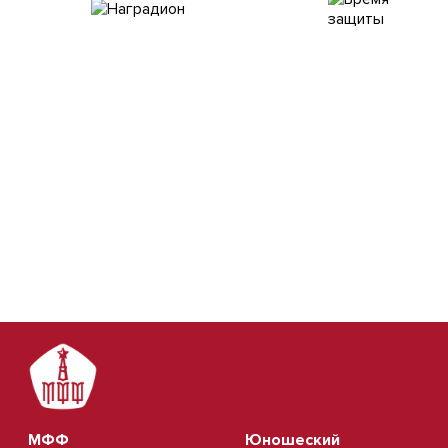
МФФ
Юношеский