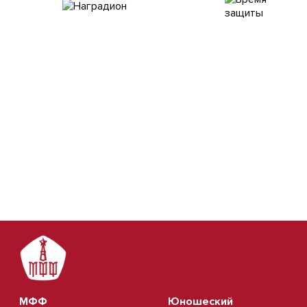
МФФ
Юношеский