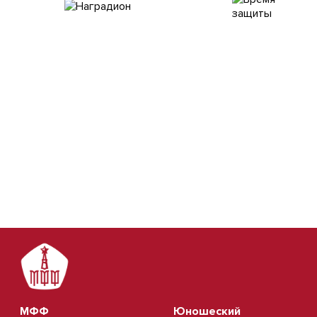
МФФ
Юношеский