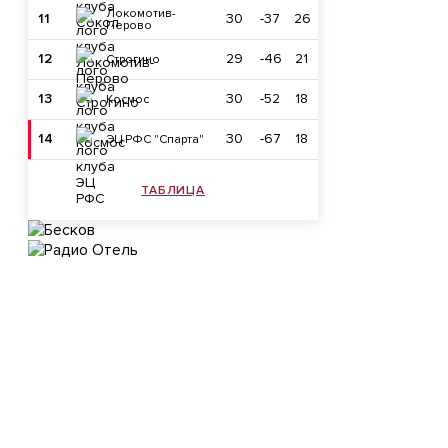
Локомотив-
11
30
-37
26
Перово
12
29
-46
21
Строгино
13
30
-52
18
Космос
14
30
-67
18
ЭЦ РФС "Спарта"
ТАБЛИЦА