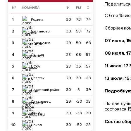
Поделиться
№
КОМАНДА
И
РМ
О
С 6 по 16 и
1
30
73
74
Родина
Сборная ко
2
30
58
72
Чертаново
07 июля, 1
3
29
50
68
Локомотив
08 июля, 17
4
28
68
57
Динамо
11 июля, 17:
5
28
36
57
ЦСКА
6
29
30
49
12 июля, 15
Спартак
7
30
-8
39
Советский район
Подробную 
8
29
-20
38
Динамовец
По две лучш
состоятся 1
9
30
-33
30
ФШМ
Состав сбо
10
30
-52
28
Сокол