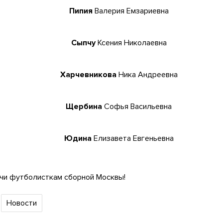
Пипия
Валерия Емзариевна
Сыпчу
Ксения Николаевна
Харчевникова
Ника Андреевна
Щербина
Софья Васильевна
Юдина
Елизавета Евгеньевна
чи футболисткам сборной Москвы!
Новости