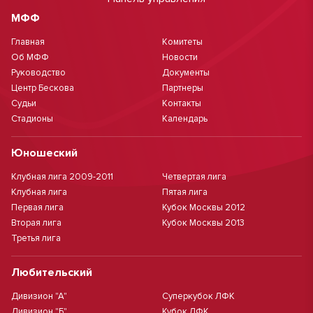
МФФ
Главная
Комитеты
Об МФФ
Новости
Руководство
Документы
Центр Бескова
Партнеры
Судьи
Контакты
Стадионы
Календарь
Юношеский
Клубная лига 2009-2011
Четвертая лига
Клубная лига
Пятая лига
Первая лига
Кубок Москвы 2012
Вторая лига
Кубок Москвы 2013
Третья лига
Любительский
Дивизион "А"
Суперкубок ЛФК
Дивизион "Б"
Кубок ЛФК