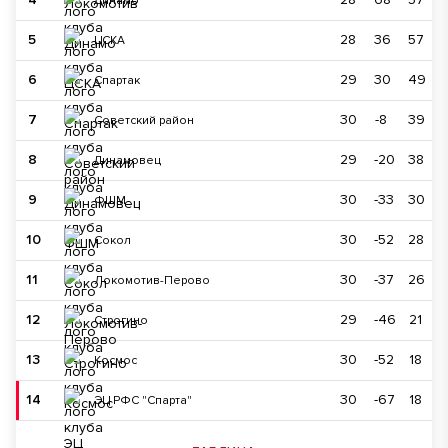
Динамо
5
28
36
57
ЦСКА
6
29
30
49
Спартак
7
30
-8
39
Советский район
8
29
-20
38
Динамовец
9
30
-33
30
ФШМ
10
30
-52
28
Сокол
11
30
-37
26
Локомотив-Перово
12
29
-46
21
Строгино
13
30
-52
18
Космос
14
30
-67
18
ЭЦ РФС "Спарта"