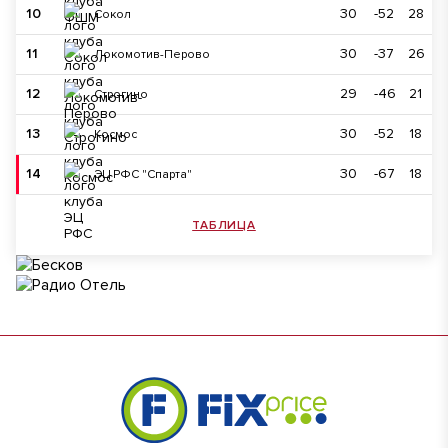
10
30
-52
28
Сокол
11
30
-37
26
Локомотив-Перово
12
29
-46
21
Строгино
13
30
-52
18
Космос
14
30
-67
18
ЭЦ РФС "Спарта"
ТАБЛИЦА