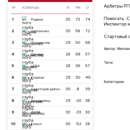
Арбитры РПЛ
№
КОМАНДА
И
РМ
О
Помогать С
1
30
73
74
Родина
Инспектор м
2
30
58
72
Чертаново
Стартовый с
3
29
50
68
Локомотив
Автор:
Михаи
4
28
68
57
Динамо
Теги:
5
28
36
57
ЦСКА
6
29
30
49
Спартак
Категории:
7
30
-8
39
Советский район
8
29
-20
38
Динамовец
9
30
-33
30
ФШМ
10
30
-52
28
Сокол