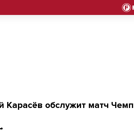
сёв обслужит матч Чемпионата Москвы
й Карасёв обслужит матч Чем