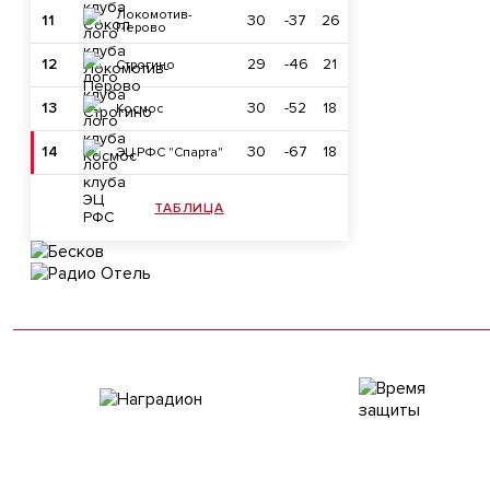
Локомотив-
11
30
-37
26
Перово
12
29
-46
21
Строгино
13
30
-52
18
Космос
14
30
-67
18
ЭЦ РФС "Спарта"
ТАБЛИЦА