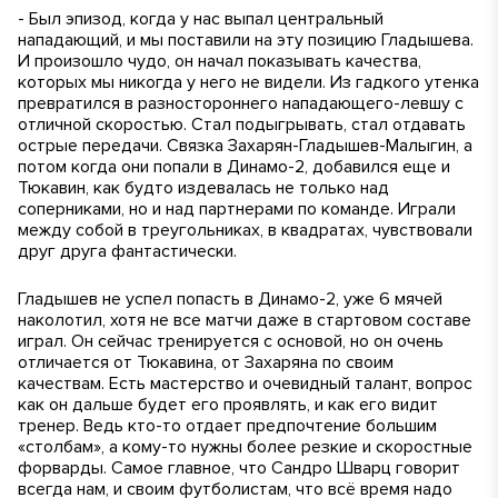
- Был эпизод, когда у нас выпал центральный
нападающий, и мы поставили на эту позицию Гладышева.
И произошло чудо, он начал показывать качества,
которых мы никогда у него не видели. Из гадкого утенка
превратился в разностороннего нападающего-левшу с
отличной скоростью. Стал подыгрывать, стал отдавать
острые передачи. Связка Захарян-Гладышев-Малыгин, а
потом когда они попали в Динамо-2, добавился еще и
Тюкавин, как будто издевалась не только над
соперниками, но и над партнерами по команде. Играли
между собой в треугольниках, в квадратах, чувствовали
друг друга фантастически.
Гладышев не успел попасть в Динамо-2, уже 6 мячей
наколотил, хотя не все матчи даже в стартовом составе
играл. Он сейчас тренируется с основой, но он очень
отличается от Тюкавина, от Захаряна по своим
качествам. Есть мастерство и очевидный талант, вопрос
как он дальше будет его проявлять, и как его видит
тренер. Ведь кто-то отдает предпочтение большим
«столбам», а кому-то нужны более резкие и скоростные
форварды. Самое главное, что Сандро Шварц говорит
всегда нам, и своим футболистам, что всё время надо