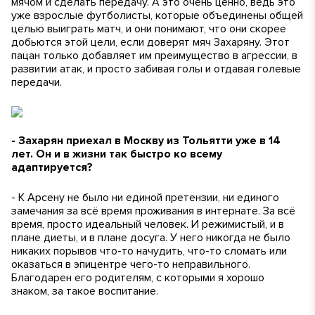
мячом и сделать передачу. А это очень ценно, ведь это
уже взрослые футболисты, которые объединены общей
целью выиграть матч, и они понимают, что они скорее
добьются этой цели, если доверят мяч Захаряну. Этот
пацан только добавляет им преимущество в агрессии, в
развитии атак, и просто забивая голы и отдавая голевые
передачи.
- Захарян приехал в Москву из Тольятти уже в 14
лет. Он и в жизни так быстро ко всему
адаптируется?
- К Арсену не было ни единой претензии, ни единого
замечания за всё время проживания в интернате. За всё
время, просто идеальный человек. И режимистый, и в
плане диеты, и в плане досуга. У него никогда не было
никаких порывов что-то начудить, что-то сломать или
оказаться в эпицентре чего-то неправильного.
Благодарен его родителям, с которыми я хорошо
знаком, за такое воспитание.