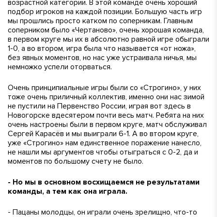
возрастной категории. В этой команде очень хороший
подбор игроков на каждой позиции. Большую часть игр
мы прошлись просто катком по соперникам. Главным
соперником было «Чертаново», очень хорошая команда,
в первом круге мы их в абсолютно равной игре обыграли
1-0, а во втором, игра была что называется «от ножа»,
без явных моментов, но нас уже устраивала ничья, мы
немножко успели оторваться.
Очень принципиальные игры были со «Строгино», у них
тоже очень приличный коллектив, именно они нас зимой
не пустили на Первенство России, играя вот здесь в
Новогорске вдесятером почти весь матч. Ребята на них
очень настроены были в первом круге, матч обслуживал
Сергей Карасёв и мы выиграли 6-1. А во втором круге,
уже «Строгино» нам единственное поражение нанесло,
не нашли мы аргументов чтобы отыграться с 0-2, да и
моментов по большому счету не было.
- Но мы в основном восхищаемся не результатами
команды, а тем как она играла.
- Пацаны молодцы, он играли очень зрелищно, что-то