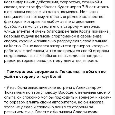
нестандартными действиями, скоростью, техникой и
скажет, что этот футболист будет через 7-8 лет играть
в основном составе, я только посмеюсь. Нет таких
специалистов, потому что есть огромное количество
факторов, которые на любом этапе становления
футболиста могут увести его в сторону – девочки,
улица, агенты. Я очень благодарен папе Кости Тюкавина,
который будучи великим спортсменом в своём виде
спорта, хорошо и правильно распределял своё влияние
на Костю. Он не касался авторитета тренеров, которые
работали с ребенком, и в то же время со своей стороны
поддавливал сына, чтобы он не выходил за пределы
рамок, которые позволяют ему двигаться вперед.
- Приходилось сдерживать Тюкавина, чтобы он не
ушёл в сторону от футбола?
- У нас были эпизодические встречи с Александром
Тюкавиным по этому поводу. Вообще, с величины своего
опыта, он спокойно мог бы подходить к тренеру, и каким-
то образом влиять своим авторитетом, но он никогда
этого не делал и спокойно влиял со стороны за
развитием сына. Вместе с Филиппом Соколинским,