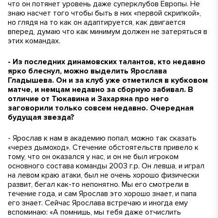
что он потянет уровень даже суперклубов Европы. Не
знаю насчет того чтобы быть в них «первой скрипкой»,
но глядя на то как он адаптируется, как двигается
вперед, думаю что как минимум должен не затеряться в
этих командах.
- Из последних динамовских талантов, кто недавно
ярко блеснул, можно выделить Ярослава
Гладышева. Он и за клуб уже отметился в кубковом
матче, и немцам недавно за сборную забивал. В
отличие от Тюкавина и Захаряна про него
заговорили только совсем недавно. Очередная
будущая звезда?
- Ярослав к нам в академию попал, можно так сказать
«через дымоход». Стечение обстоятельств привело к
тому, что он оказался у нас, и он не был игроком
основного состава команды 2003 г.р. Он левша, и играл
на левом краю атаки, был не очень хорошо физически
развит, бегал как-то непонятно. Мы его смотрели в
течение года, и сам Ярослав это хорошо знает, и папа
его знает. Сейчас Ярослава встречаю и иногда ему
вспоминаю: «А помнишь, мы тебя даже отчислить