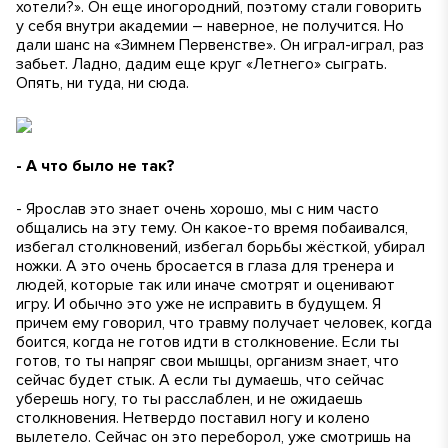
хотели?». Он еще иногородний, поэтому стали говорить
у себя внутри академии – наверное, не получится. Но
дали шанс на «Зимнем Первенстве». Он играл-играл, раз
забьет. Ладно, дадим еще круг «Летнего» сыграть.
Опять, ни туда, ни сюда.
- А что было не так?
- Ярослав это знает очень хорошо, мы с ним часто
общались на эту тему. Он какое-то время побаивался,
избегал столкновений, избегал борьбы жёсткой, убирал
ножки. А это очень бросается в глаза для тренера и
людей, которые так или иначе смотрят и оценивают
игру. И обычно это уже не исправить в будущем. Я
причем ему говорил, что травму получает человек, когда
боится, когда не готов идти в столкновение. Если ты
готов, то ты напряг свои мышцы, организм знает, что
сейчас будет стык. А если ты думаешь, что сейчас
уберешь ногу, то ты расслаблен, и не ожидаешь
столкновения. Нетвердо поставил ногу и колено
вылетело. Сейчас он это переборол, уже смотришь на