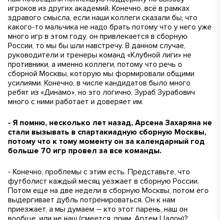
игроков из других академий. Конечно, всё в рамках
здравого смысла, если наши коллеги сказали бы, что
какого-то мальчика не надо брать потому что у него уже
много игр в этом году, он привлекается в сборную
России, то мы бы шли навстречу. В данном случае,
руководители и тренеры команд «Клубной лиги» не
противники, а именно коллеги, потому что речь о
сборной Москвы, которую мы формировали общими
усилиями. Конечно, в числе кандидатов было много
ребят из «Динамо», но это логично, Зураб Зурабович
много с ними работает и доверяет им.
- Я помню, несколько лет назад, Арсена Захаряна не
стали вызывать в спартакиадную сборную Москвы,
потому что к тому моменту он за календарный год
больше 70 игр провел за все команды.
- Конечно, проблемы с этим есть. Представьте, что
футболист каждый месяц уезжает в сборную России.
Потом еще на две недели в сборную Москвы, потом его
выдергивает дубль потренироваться. Он к нам
приезжает, а мы думаем – кто этот парень, наш он
вообще, или не наш (
смеется, прим. Артем Цалон
)?