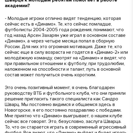
Шварца к молодым ребятам помогает в работе
академии?
- Молодые игроки отлично видят тенденцию, которая
сейчас есть в «Динамо». Те, кто сейчас помладше,
футболисты 2004-2005 года рождения, понимают, что
год назад Арсен Захарян уже играл в основном составе
«Динамо», а через четыре месяца попал в сборную
России. Для них это огромная мотивация. Даже те, кто
сейчас еще в силу возраста не годятся в «Динамо-2» или
молодёжную команду, смотрят на «Динамо» и видят, что
при правильном отношении к футболу, при трудолюбии,
наложенном на способности и талант, путь в основной
состав может получиться очень коротким.
Это очень позитивный момент, я очень благодарен
руководству ВТБ и футбольного клуба, что они приняли
решение пригласить такого специалиста как Сандро
Шварц. Мы постоянно видимся и общаемся здесь в
Новогорске, я его постоянно поздравляю с победами.
Мне приятно что «Динамо» выигрывает, о нашем клубе
сейчас все говорят. Это, безусловно, заслуга Шварца.
То, что он старается играть в современный агрессивный
футбол. Все знают, что «Динамо» выйдет и будет играть