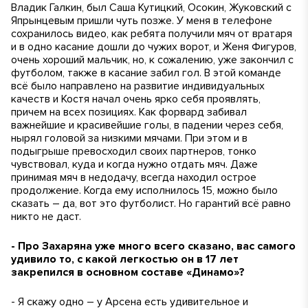
Владик Галкин, был Саша Кутицкий, Осокин, Жуковский с
Япрынцевым пришли чуть позже. У меня в телефоне
сохранилось видео, как ребята получили мяч от вратаря
и в одно касание дошли до чужих ворот, и Женя Фигуров,
очень хороший мальчик, но, к сожалению, уже закончил с
футболом, также в касание забил гол. В этой команде
всё было направлено на развитие индивидуальных
качеств и Костя начал очень ярко себя проявлять,
причем на всех позициях. Как форвард забивал
важнейшие и красивейшие голы, в падении через себя,
нырял головой за низкими мячами. При этом и в
подыгрыше превосходил своих партнеров, тонко
чувствовал, куда и когда нужно отдать мяч. Даже
принимая мяч в недодачу, всегда находил острое
продолжение. Когда ему исполнилось 15, можно было
сказать – да, вот это футболист. Но гарантий всё равно
никто не даст.
- Про Захаряна уже много всего сказано, вас самого
удивило то, с какой легкостью он в 17 лет
закрепился в основном составе «Динамо»?
- Я скажу одно – у Арсена есть удивительное и