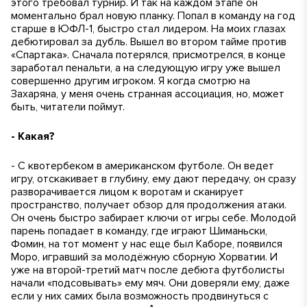
этого требовал турнир. И так на каждом этапе он
моментально брал новую планку. Попал в команду на год
старше в ЮФЛ-1, быстро стал лидером. На моих глазах
дебютировал за дубль. Вышел во втором тайме против
«Спартака». Сначала потерялся, присмотрелся, в конце
заработал пенальти, а на следующую игру уже вышел
совершенно другим игроком. Я когда смотрю на
Захаряна, у меня очень странная ассоциация, но, может
быть, читатели поймут.
- Какая?
- С квотербеком в американском футболе. Он ведет
игру, отскакивает в глубину, ему дают передачу, он сразу
разворачивается лицом к воротам и сканирует
пространство, получает обзор для продолжения атаки.
Он очень быстро забирает ключи от игры себе. Молодой
парень попадает в команду, где играют Шиманьски,
Фомин, на тот момент у нас еще был Каборе, появился
Моро, игравший за молодёжную сборную Хорватии. И
уже на второй-третий матч после дебюта футболисты
начали «подсовывать» ему мяч. Они доверяли ему, даже
если у них самих была возможность продвинуться с