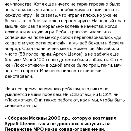
чемпионства. Хотя еще ничего не гарантировано было,
но накопилась усталость, необходимость выигрывать
каждую игру. Не сказать, что играли плохо, но уже не
было такого блеска, как в первом круге. На первый план
вышли как раз те морально-волевые качества, когда
дожимали каждую игру. Ребята рассказывали, что
соперники на поле между собой переговаривались «да
когда они уже остановятся!» - а мы всё бежали и бежали
вперед. Создавали очень много моментов. Мы забили
много (
58 голов, прим. Артем Цалон
), а не забили еще
больше. Мячей 100 точно должны были забивать. С тем
же «Локомотивом» в одной атаке было три штанги, мяч
не лез в ворота. Или неправильно технически
действовали.
Но я все время напоминаю ребятам, что никто не
умиляется нашим победам. Ни «Спартак», ни ЦСКА, ни
«Локомотив». Они также работают, как и мы, чтобы быть
сильнее завтра.
- Сборной Москвы 2006 г.р., которую возглавил
Зураб Шелия, так и не довелось выступить на
Первенстве МРО из-за ковид-ограничений.