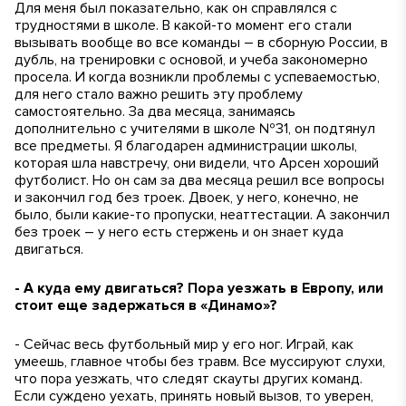
Для меня был показательно, как он справлялся с
трудностями в школе. В какой-то момент его стали
вызывать вообще во все команды – в сборную России, в
дубль, на тренировки с основой, и учеба закономерно
просела. И когда возникли проблемы с успеваемостью,
для него стало важно решить эту проблему
самостоятельно. За два месяца, занимаясь
дополнительно с учителями в школе №31, он подтянул
все предметы. Я благодарен администрации школы,
которая шла навстречу, они видели, что Арсен хороший
футболист. Но он сам за два месяца решил все вопросы
и закончил год без троек. Двоек, у него, конечно, не
было, были какие-то пропуски, неаттестации. А закончил
без троек – у него есть стержень и он знает куда
двигаться.
- А куда ему двигаться? Пора уезжать в Европу, или
стоит еще задержаться в «Динамо»?
- Сейчас весь футбольный мир у его ног. Играй, как
умеешь, главное чтобы без травм. Все муссируют слухи,
что пора уезжать, что следят скауты других команд.
Если суждено уехать, принять новый вызов, то уверен,