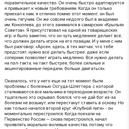
поразительное качество. Он очень быстро адаптируется
и привыкает к новым требованиям. Когда он только
приехал к нам, я отлично помню этот момент, он был
очень тягучим. Он же совсем недолго был в академии
им. Коноплева, до этого занимался в самарских «Крыльях
Советов». Я присутствовал на одной из товарищеских
игр, и было заметно, что он чуть медленнее делает всё,
что должен делать игрок на его позиции. И у меня с ним
был разговор: «Арсен, здесь, в тех матчах, что тебе
предстоят, нужно всё делать быстрее, даже если
соперник позволяет играть медленно. Всё нужно делать
на пол-такта, на такт быстрее, более сильные и
акцентированные передачи, больше двигаться».
Оказалось, что у него еще на тот момент были
проблемы с болезнью Осгуда-Шляттера, с которой
сталкиваются все мальчики в переходном возрасте. Он
тщательно это скрывал, боялся, что не дай бог из-за
болезни не возьмут, или перестанут ставить в основу. Но
как только начался второй круг «Клубной лиги» - он
моментально перестроился. Когда поехали на
Первенство России – снова перестроился, начал
проявлять морально-волевые качества, потому что