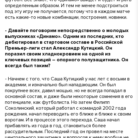
определенным образом. И тем не менее подстроиться
под эту игру не получается, потому что в каждом матче
есть какие-то новые комбинации, построения, новинки.
- Давайте поговорим непосредственно о молодых
выпускниках «Динамо». Одним из последних, кто
дебютировал в стартовом составе в Российской
Премьер-лиги стал Александр Кутицкий. Он
поразил своим хладнокровием на одной из
ключевых позиций – опорного полузащитника. Он
всегда был таким?
- Начнем с того, что Саша Кутицкий у нас лет с восьми в
академии, и изначально был нападающим. Он был
покрупнее всех, давил мощью, но не всегда попадал в
основной состав, и даже были некоторые сомнения в его
потенциале, как футболиста. Но затем Филипп
Соколинский, который работал с командой 2002 года
рождения, начал переводить его ближе и ближе к своим
воротам. И в процессе этого перехода, Саша начал
прибавлять из года в год, становиться более
рассудительным. Последний год он провел на месте
центрального защитника, и вопросов к нему вообще не