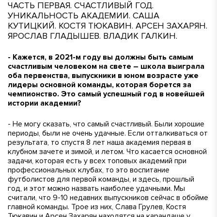
ЧАСТЬ ПЕРВАЯ. СЧАСТЛИВЫЙ ГОД.
УНИКАЛЬНОСТЬ АКАДЕМИИ. САША
КУТИЦКИЙ. КОСТЯ ТЮКАВИН. АРСЕН ЗАХАРЯН.
ЯРОСЛАВ ГЛАДЫШЕВ. ВЛАДИК ГАЛКИН.
- Кажется, в 2021-м году вы должны быть самым
счастливым человеком на свете – школа выиграла
оба первенства, выпускники в юном возрасте уже
лидеры основной команды, которая борется за
чемпионство. Это самый успешный год в новейшей
истории академии?
- Не могу сказать, что самый счастливый. Были хорошие
периоды, были не очень удачные. Если отталкиваться от
результата, то спустя 8 лет наша академия первая в
клубном зачете и зимой, и летом. Что касается основной
задачи, которая есть у всех топовых академий при
профессиональных клубах, то это воспитание
футболистов для первой команды, и здесь, прошлый
год, и этот можно назвать наиболее удачными. Мы
считали, что 9-10 недавних выпускников сейчас в обойме
главной команды. Трое из них, Слава Грулев, Костя
Тюкавин и Арсен Захарян находятся на карандаше у