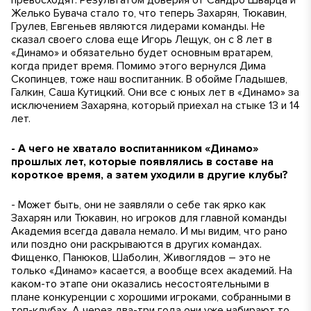
превосходят. Результатом доверия от Сандро Шварца и
Желько Бувача стало то, что теперь Захарян, Тюкавин,
Грулев, Евгеньев являются лидерами команды. Не
сказал своего слова еще Игорь Лещук, он с 8 лет в
«Динамо» и обязательно будет основным вратарем,
когда придет время. Помимо этого вернулся Дима
Скопинцев, тоже наш воспитанник. В обойме Гладышев,
Галкин, Саша Кутицкий. Они все с юных лет в «Динамо» за
исключением Захаряна, который приехал на стыке 13 и 14
лет.
- А чего не хватало воспитанником «Динамо»
прошлых лет, которые появлялись в составе на
короткое время, а затем уходили в другие клубы?
- Может быть, они не заявляли о себе так ярко как
Захарян или Тюкавин, но игроков для главной команды
Академия всегда давала немало. И мы видим, что рано
или поздно они раскрываются в других командах.
Фищенко, Панюков, Шаболин, Живоглядов – это не
только «Динамо» касается, а вообще всех академий. На
каком-то этапе они оказались несостоятельными в
плане конкуренции с хорошими игроками, собранными в
топ-клубах. А через два-три года они уже набирают то,