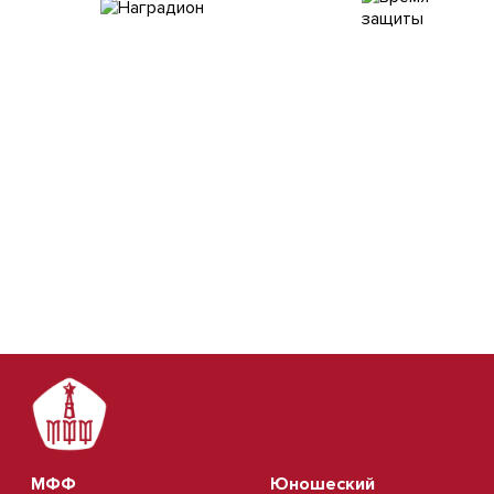
МФФ
Юношеский