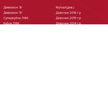
Дивизион "А"
Футзал(дев.)
Дивизион "Б"
Девочки 2016 г.р.
Суперкубок ЛФК
Девочки 2015 г.р.
Кубок ЛФК
Девочки 2014 г.р.
Девочки 2013 г.р.
Девочки 2011/2012 г.р.
Чемпионат Москвы(жен.)
Мини-футбол
Чемпионат Москвы 8х8
Чемпионат Москвы 6х6 2026 г.