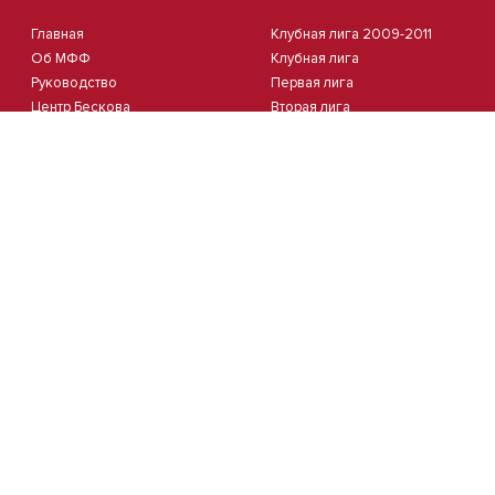
Главная
Клубная лига 2009-2011
Об МФФ
Клубная лига
Руководство
Первая лига
Центр Бескова
Вторая лига
Судьи
Третья лига
Стадионы
Четвертая лига
Комитеты
Пятая лига
Новости
Кубок Москвы 2012
Документы
Кубок Москвы 2013
Партнеры
Контакты
Календарь
Пляжный
Студенческий
Пляжный футбол
Студлига 8х8 | Зол.
Кубок Москвы(жен.)
Студлига 8х8 | Сер.
Студлига 11х11 2025/2026
Кубок Студлиги 8х8 2026