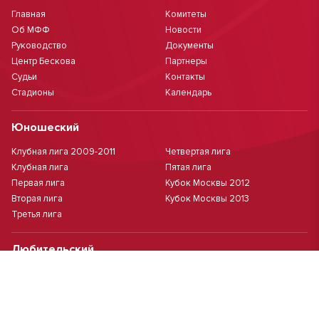
Главная
Комитеты
Об МФФ
Новости
Руководство
Документы
Центр Бескова
Партнеры
Судьи
Контакты
Стадионы
Календарь
Юношеский
Клубная лига 2009-2011
Четвертая лига
Клубная лига
Пятая лига
Первая лига
Кубок Москвы 2012
Вторая лига
Кубок Москвы 2013
Третья лига
Любительский
Дивизион "А"
Суперкубок ЛФК
Дивизион "Б"
Кубок ЛФК