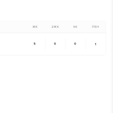
ЖК
2ЖК
КК
ПЕН
5
0
0
1
54'
66'
76'
79'
54'
62'
77'
80'