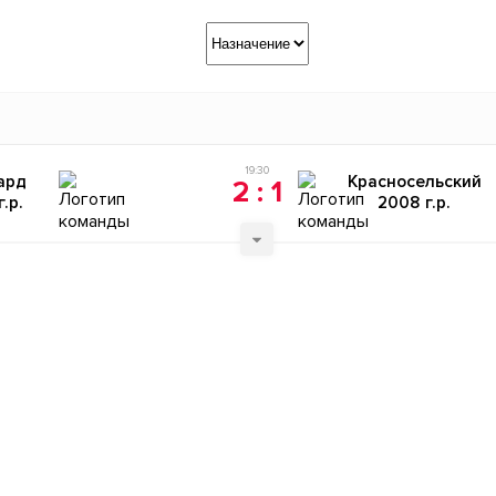
Назначение
19:30
ард
Красносельский
2 : 1
.р.
2008 г.р.
41'
25'
52'