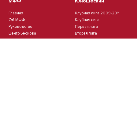
МФФ
Юношеский
Главная
Клубная лига 2009-2011
Об МФФ
Клубная лига
Руководство
Первая лига
Центр Бескова
Вторая лига
Судьи
Третья лига
Стадионы
Четвертая лига
Комитеты
Пятая лига
Новости
Кубок Москвы 2012
Документы
Кубок Москвы 2013
Партнеры
Контакты
Календарь
Пляжный
Студенческий
Пляжный футбол
Студлига 8х8 | Зол.
Кубок Москвы(жен.)
Студлига 8х8 | Сер.
Студлига 11х11 2025/2026
Кубок Студлиги 8х8 2026