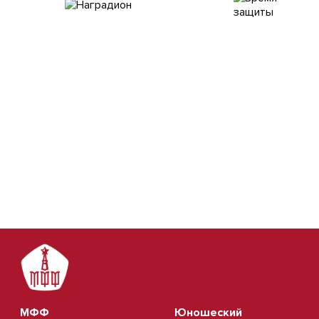
МФФ
Юношеский