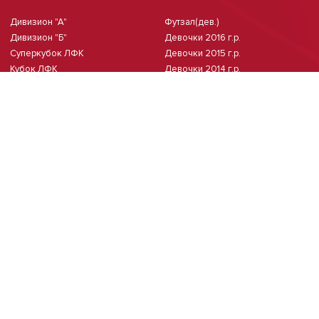
Дивизион "А"
Футзал(дев.)
Дивизион "Б"
Девочки 2016 г.р.
Суперкубок ЛФК
Девочки 2015 г.р.
Кубок ЛФК
Девочки 2014 г.р.
Девочки 2013 г.р.
Девочки 2011/2012 г.р.
Чемпионат Москвы(жен.)
Мини-футбол
Чемпионат Москвы 8х8
Чемпионат Москвы 6х6 2026 г.