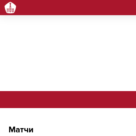
Енютин Владимир Леонидович
Матчи