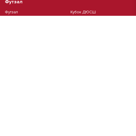
Футзал
Футзал
Кубок ДЮСШ
Чемпионат Москвы футзал
MCL
Высшая лига MCL | Весна 2026
Первая лига MCL PRO Весна
Первая лига MCL | Весна 2026
2026
Высшая лига MCL PRO Весна
2026
Пляжный
Пляжный футбол
Кубок Москвы(жен.)
Студенческий
Студлига 8х8 | Зол.
Студлига 11х11 2025/2026
Студлига 8х8 | Сер.
Кубок Студлиги 8х8 2026