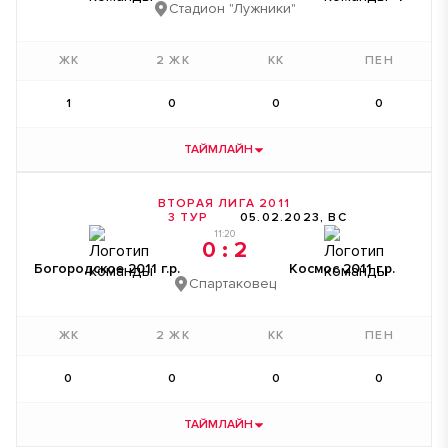
Стадион "Лужники"
ЖК
2 ЖК
КК
ПЕН
1
0
0
0
ТАЙМЛАЙН
ВТОРАЯ ЛИГА 2011
3 ТУР
05.02.2023, ВС
11:20
0 : 2
3'
Богородское 2011 г.р.
Космос 2011 г.р.
Спартаковец
5'
19'
32'
ЖК
2 ЖК
КК
ПЕН
37'
0
0
0
0
ТАЙМЛАЙН