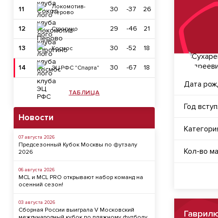
Локомотив-
11
30
-37
26
Перово
12
29
-46
21
Строгино
13
30
-52
18
Космос
14
30
-67
18
ЭЦ РФС "Спарта"
Дата рож
ТАБЛИЦА
Год всту
Новости
Категори
07 августа 2026
Предсезонный Кубок Москвы по футзалу
Кол-во м
2026
06 августа 2026
MCL и MCL PRO открывают набор команд на
осенний сезон!
03 августа 2026
Сборная России выиграла V Московский
Гаврил
международный кубок по пляжному футболу