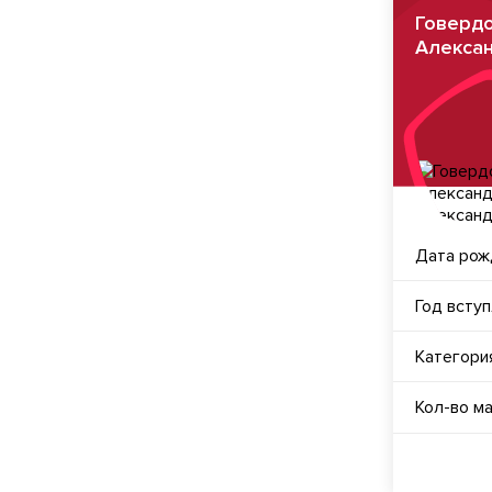
Говердо
Алекса
Дата рож
Год всту
Категори
Кол-во м