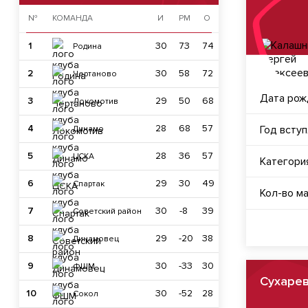
№
КОМАНДА
И
РМ
О
1
30
73
74
Родина
2
30
58
72
Чертаново
Дата рож
3
29
50
68
Локомотив
4
28
68
57
Год всту
Динамо
5
28
36
57
ЦСКА
Категори
6
29
30
49
Спартак
Кол-во м
7
30
-8
39
Советский район
8
29
-20
38
Динамовец
9
30
-33
30
ФШМ
Сухаре
10
30
-52
28
Сокол