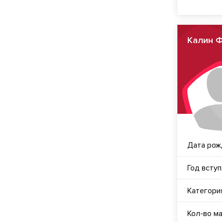
Калин 
Дата рож
Год всту
Категори
Кол-во м