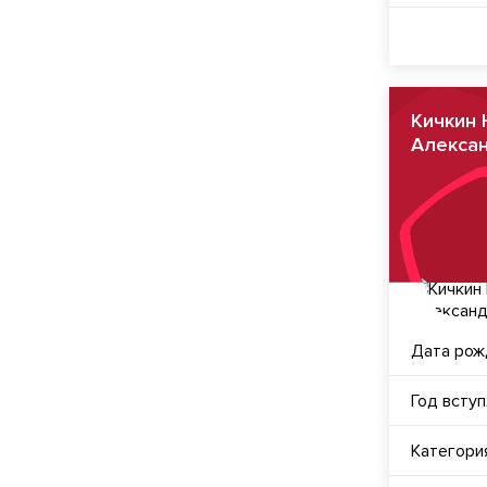
Кичкин 
Алекса
Дата рож
Год всту
Категори