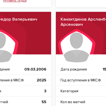
ПРОФИЛЬ СУДЬИ
Федор Валерьевич
Канзитдинов Арсланб
Арсенович
дения
09.03.2006
Дата рождения
1
пления в МКСФ
2025
Год вступления в МКСФ
я
3
Категория
атчей
55
Кол-во матчей