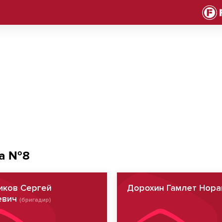
а №8
иков Сергей
Дорохин Гамлет Нора
евич
(бригадир)