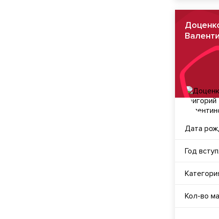
Доценк
Валент
Дата рож
Год всту
Категори
Кол-во м