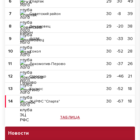
6
29
30
49
Спартак
7
30
-8
39
Советский район
8
29
-20
38
Динамовец
9
30
-33
30
ФШМ
10
30
-52
28
Сокол
11
30
-37
26
Локомотив-Перово
12
29
-46
21
Строгино
13
30
-52
18
Космос
14
30
-67
18
ЭЦ РФС "Спарта"
ТАБЛИЦА
Новости