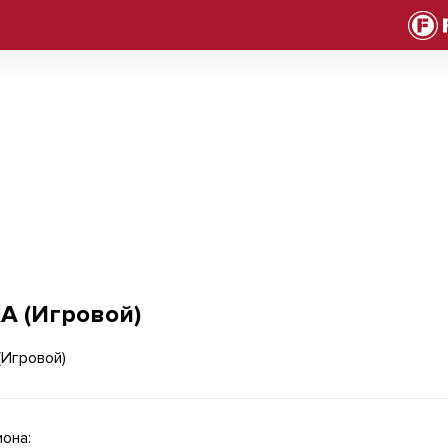
А (Игровой)
она: