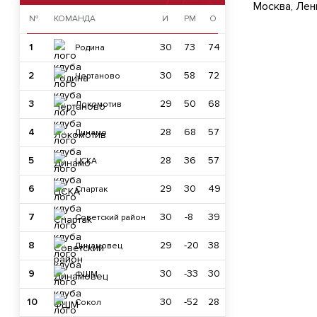
Москва, Лен
№
КОМАНДА
И
РМ
О
1
30
73
74
Родина
2
30
58
72
Чертаново
3
29
50
68
Локомотив
4
28
68
57
Динамо
5
28
36
57
ЦСКА
6
29
30
49
Спартак
7
30
-8
39
Советский район
8
29
-20
38
Динамовец
9
30
-33
30
ФШМ
10
30
-52
28
Сокол