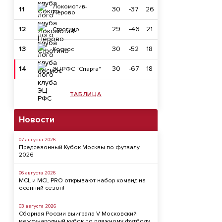
Локомотив-
11
30
-37
26
Перово
12
29
-46
21
Строгино
13
30
-52
18
Космос
14
30
-67
18
ЭЦ РФС "Спарта"
ТАБЛИЦА
Новости
07 августа 2026
Предсезонный Кубок Москвы по футзалу
2026
06 августа 2026
MCL и MCL PRO открывают набор команд на
осенний сезон!
03 августа 2026
Сборная России выиграла V Московский
международный кубок по пляжному футболу