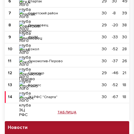
6
29
30
49
Спартак
7
30
-8
39
Советский район
8
29
-20
38
Динамовец
9
30
-33
30
ФШМ
10
30
-52
28
Сокол
11
30
-37
26
Локомотив-Перово
12
29
-46
21
Строгино
13
30
-52
18
Космос
14
30
-67
18
ЭЦ РФС "Спарта"
ТАБЛИЦА
Новости