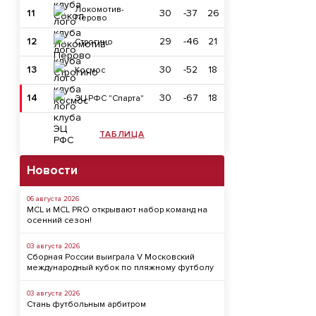
Локомотив-
11
30
-37
26
Перово
12
29
-46
21
Строгино
13
30
-52
18
Космос
14
30
-67
18
ЭЦ РФС "Спарта"
ТАБЛИЦА
Новости
06 августа 2026
MCL и MCL PRO открывают набор команд на
осенний сезон!
03 августа 2026
Сборная России выиграла V Московский
международный кубок по пляжному футболу
03 августа 2026
Стань футбольным арбитром