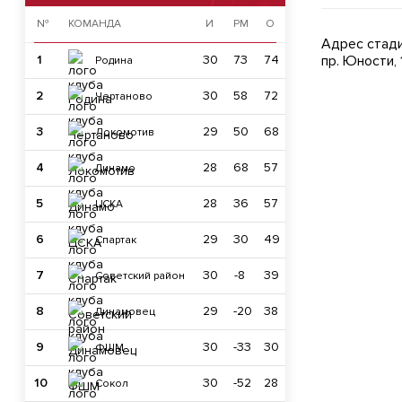
№
КОМАНДА
И
РМ
О
Адрес стади
1
30
73
74
пр. Юности,
Родина
2
30
58
72
Чертаново
3
29
50
68
Локомотив
4
28
68
57
Динамо
5
28
36
57
ЦСКА
6
29
30
49
Спартак
7
30
-8
39
Советский район
8
29
-20
38
Динамовец
9
30
-33
30
ФШМ
10
30
-52
28
Сокол