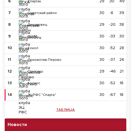
6
29
30
49
Спартак
7
30
-8
39
Советский район
8
29
-20
38
Динамовец
9
30
-33
30
ФШМ
10
30
-52
28
Сокол
11
30
-37
26
Локомотив-Перово
12
29
-46
21
Строгино
13
30
-52
18
Космос
14
30
-67
18
ЭЦ РФС "Спарта"
ТАБЛИЦА
Новости