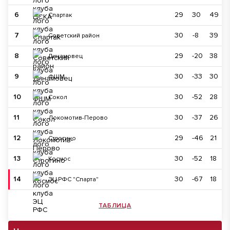
6
29
30
49
Спартак
7
30
-8
39
Советский район
8
29
-20
38
Динамовец
9
30
-33
30
ФШМ
10
30
-52
28
Сокол
11
30
-37
26
Локомотив-Перово
12
29
-46
21
Строгино
13
30
-52
18
Космос
14
30
-67
18
ЭЦ РФС "Спарта"
ТАБЛИЦА