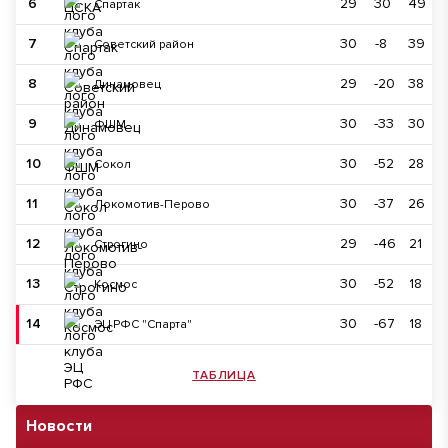
6
29
30
49
Спартак
7
30
-8
39
Советский район
8
29
-20
38
Динамовец
9
30
-33
30
ФШМ
10
30
-52
28
Сокол
11
30
-37
26
Локомотив-Перово
12
29
-46
21
Строгино
13
30
-52
18
Космос
14
30
-67
18
ЭЦ РФС "Спарта"
ТАБЛИЦА
Новости