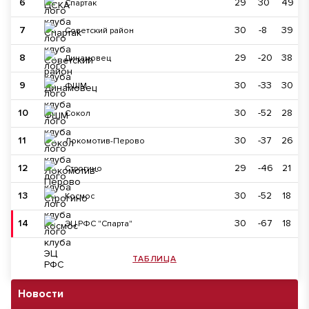
6
29
30
49
Спартак
7
30
-8
39
Советский район
8
29
-20
38
Динамовец
9
30
-33
30
ФШМ
10
30
-52
28
Сокол
11
30
-37
26
Локомотив-Перово
12
29
-46
21
Строгино
13
30
-52
18
Космос
14
30
-67
18
ЭЦ РФС "Спарта"
ТАБЛИЦА
Новости