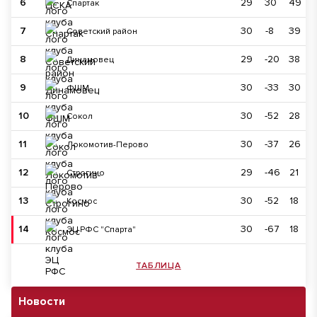
6
29
30
49
Спартак
7
30
-8
39
Советский район
8
29
-20
38
Динамовец
9
30
-33
30
ФШМ
10
30
-52
28
Сокол
11
30
-37
26
Локомотив-Перово
12
29
-46
21
Строгино
13
30
-52
18
Космос
14
30
-67
18
ЭЦ РФС "Спарта"
ТАБЛИЦА
Новости