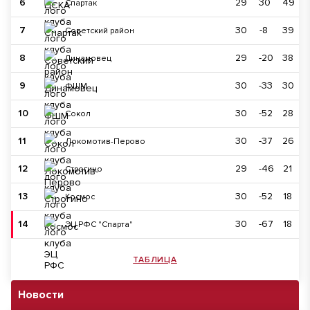
6
29
30
49
Спартак
7
30
-8
39
Советский район
8
29
-20
38
Динамовец
9
30
-33
30
ФШМ
10
30
-52
28
Сокол
11
30
-37
26
Локомотив-Перово
12
29
-46
21
Строгино
13
30
-52
18
Космос
14
30
-67
18
ЭЦ РФС "Спарта"
ТАБЛИЦА
Новости