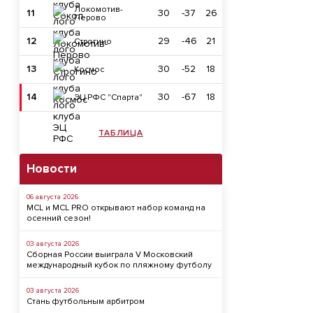
Локомотив-
11
30
-37
26
Перово
12
29
-46
21
Строгино
13
30
-52
18
Космос
14
30
-67
18
ЭЦ РФС "Спарта"
ТАБЛИЦА
Новости
06 августа 2026
MCL и MCL PRO открывают набор команд на
осенний сезон!
03 августа 2026
Сборная России выиграла V Московский
международный кубок по пляжному футболу
03 августа 2026
Стань футбольным арбитром