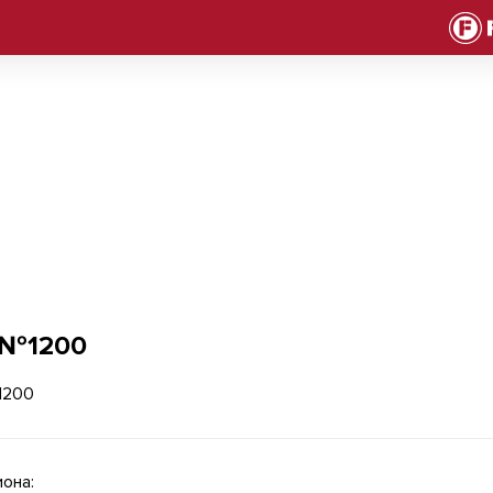
 №1200
она: