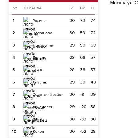
Москва,ул. С
№
КОМАНДА
И
РМ
О
1
30
73
74
Родина
2
30
58
72
Чертаново
3
29
50
68
Локомотив
4
28
68
57
Динамо
5
28
36
57
ЦСКА
6
29
30
49
Спартак
7
30
-8
39
Советский район
8
29
-20
38
Динамовец
9
30
-33
30
ФШМ
10
30
-52
28
Сокол