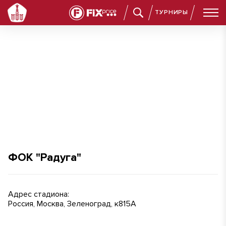
ТУРНИРЫ
ФОК "Радуга"
ФОК "Радуга"
Адрес стадиона:
Россия, Москва, Зеленоград, к815А