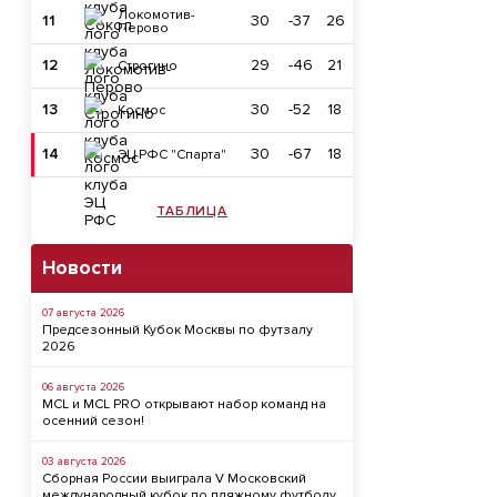
Локомотив-
11
30
-37
26
Перово
12
29
-46
21
Строгино
13
30
-52
18
Космос
14
30
-67
18
ЭЦ РФС "Спарта"
ТАБЛИЦА
Новости
07 августа 2026
Предсезонный Кубок Москвы по футзалу
2026
06 августа 2026
MCL и MCL PRO открывают набор команд на
осенний сезон!
03 августа 2026
Сборная России выиграла V Московский
международный кубок по пляжному футболу