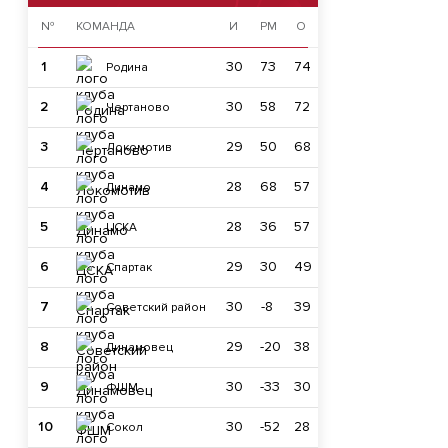
№
КОМАНДА
И
РМ
О
1
30
73
74
Родина
2
30
58
72
Чертаново
3
29
50
68
Локомотив
4
28
68
57
Динамо
5
28
36
57
ЦСКА
6
29
30
49
Спартак
7
30
-8
39
Советский район
8
29
-20
38
Динамовец
9
30
-33
30
ФШМ
10
30
-52
28
Сокол