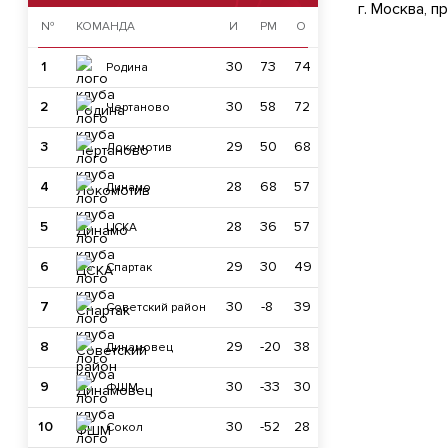
г. Москва, п
№
КОМАНДА
И
РМ
О
1
30
73
74
Родина
2
30
58
72
Чертаново
3
29
50
68
Локомотив
4
28
68
57
Динамо
5
28
36
57
ЦСКА
6
29
30
49
Спартак
7
30
-8
39
Советский район
8
29
-20
38
Динамовец
9
30
-33
30
ФШМ
10
30
-52
28
Сокол