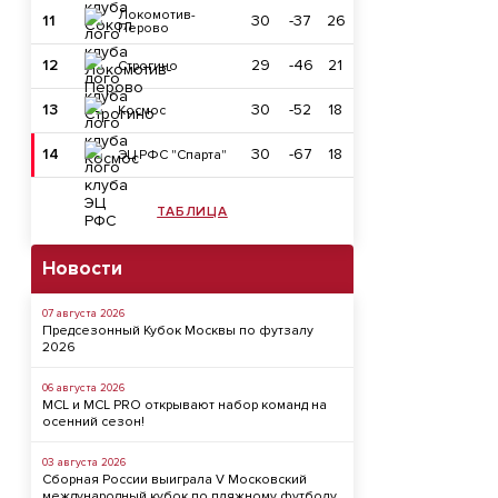
Локомотив-
11
30
-37
26
Перово
12
29
-46
21
Строгино
13
30
-52
18
Космос
14
30
-67
18
ЭЦ РФС "Спарта"
ТАБЛИЦА
Новости
07 августа 2026
Предсезонный Кубок Москвы по футзалу
2026
06 августа 2026
MCL и MCL PRO открывают набор команд на
осенний сезон!
03 августа 2026
Сборная России выиграла V Московский
международный кубок по пляжному футболу