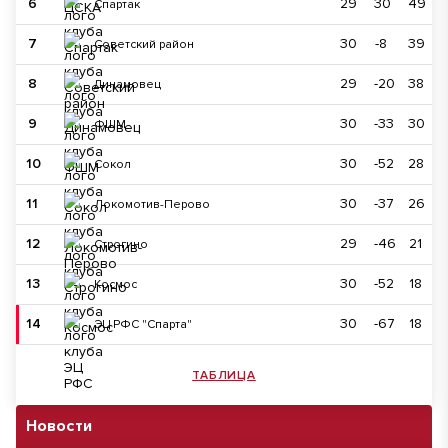
6
29
30
49
Спартак
7
30
-8
39
Советский район
8
29
-20
38
Динамовец
9
30
-33
30
ФШМ
10
30
-52
28
Сокол
11
30
-37
26
Локомотив-Перово
12
29
-46
21
Строгино
13
30
-52
18
Космос
14
30
-67
18
ЭЦ РФС "Спарта"
ТАБЛИЦА
Новости