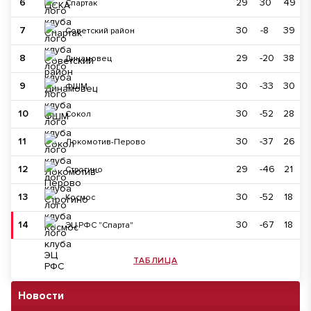
6
29
30
49
Спартак
7
30
-8
39
Советский район
8
29
-20
38
Динамовец
9
30
-33
30
ФШМ
10
30
-52
28
Сокол
11
30
-37
26
Локомотив-Перово
12
29
-46
21
Строгино
13
30
-52
18
Космос
14
30
-67
18
ЭЦ РФС "Спарта"
ТАБЛИЦА
Новости